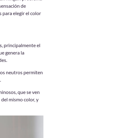
 sensación de
ara elegir el color
s, principalmente el
que genera la
des.
onos neutros permiten
.
uminosos, que se ven
del mismo color, y