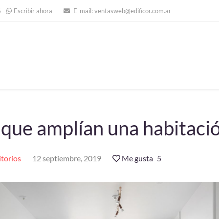
6
-
Escribir ahora
E-mail:
ventasweb@edificor.com.ar
 que amplían una habitaci
torios
12 septiembre, 2019
Me gusta
5