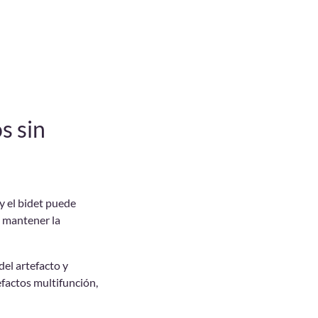
s sin
y el bidet puede
n mantener la
el artefacto y
efactos multifunción,