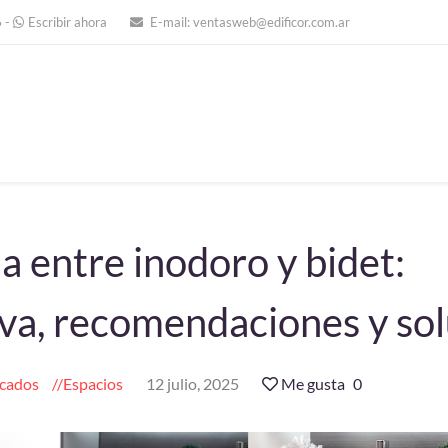
6
-
Escribir ahora
E-mail:
ventasweb@edificor.com.ar
a entre inodoro y bidet:
va, recomendaciones y so
cados
Espacios
12 julio, 2025
Me gusta
0