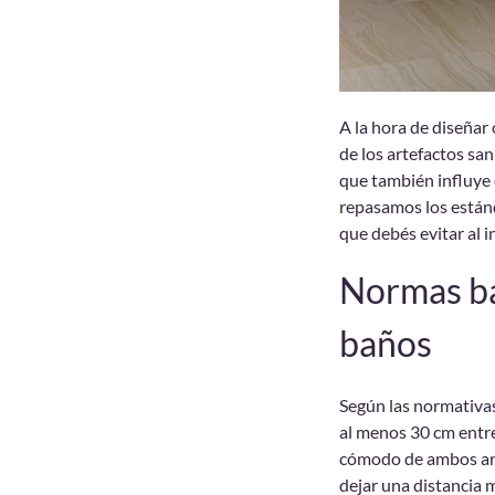
A la hora de diseñar
de los artefactos san
que también influye 
repasamos los están
que debés evitar al i
Normas bá
baños
Según las normativas 
al menos 30 cm entre 
cómodo de ambos art
dejar una distancia 