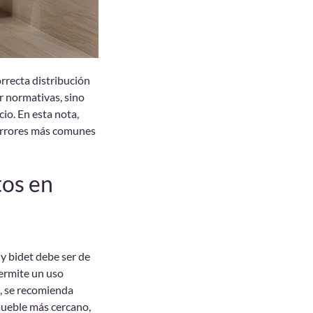
rrecta distribución
or normativas, sino
io. En esta nota,
errores más comunes
tos en
 y bidet debe ser de
permite un uso
, se recomienda
mueble más cercano,