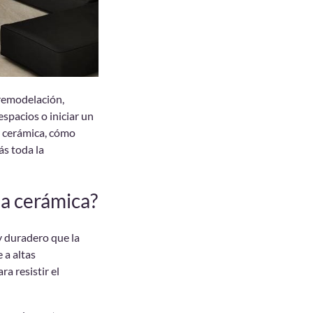
 remodelación,
espacios o iniciar un
y cerámica, cómo
ás toda la
la cerámica?
y duradero que la
 a altas
a resistir el