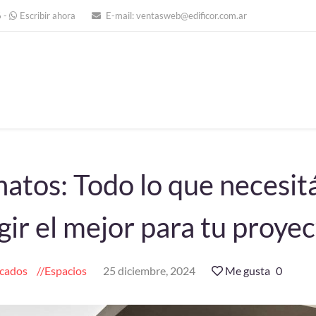
6
-
Escribir ahora
E-mail:
ventasweb@edificor.com.ar
atos: Todo lo que necesit
gir el mejor para tu proye
cados
Espacios
25 diciembre, 2024
Me gusta
0