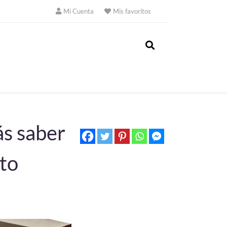
Mi Cuenta
Mis favoritos
ás saber
cto