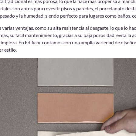
ca tradicional es más porosa, lo que la hace más propensa a manch
les son aptos para revestir pisos y paredes, el porcelanato dest
co pesado y la humedad, siendo perfecto para lugares como baños, co
 varias ventajas, como su alta resistencia al desgaste, lo que lo ha
ás, su fácil mantenimiento, gracias a su baja porosidad, evita la 
a limpieza. En Edificor contamos con una amplia variedad de diseños
r estilo.