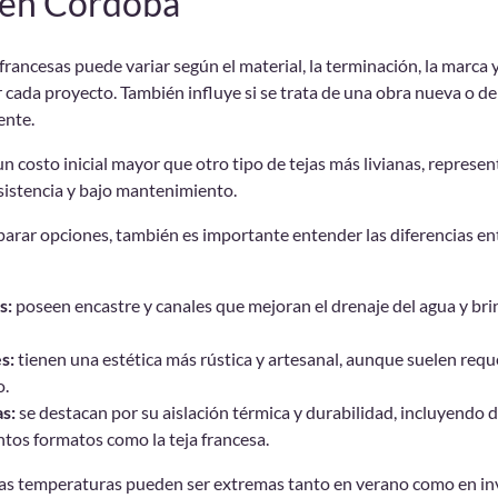
s en Córdoba
s francesas puede variar según el material, la terminación, la marca 
r cada proyecto. También influye si se trata de una obra nueva o 
ente.
un costo inicial mayor que otro tipo de tejas más livianas, represe
esistencia y bajo mantenimiento.
ar opciones, también es importante entender las diferencias entr
s:
poseen encastre y canales que mejoran el drenaje del agua y br
s:
tienen una estética más rústica y artesanal, aunque suelen requ
o.
s:
se destacan por su aislación térmica y durabilidad, incluyendo 
ntos formatos como la teja francesa.
as temperaturas pueden ser extremas tanto en verano como en in