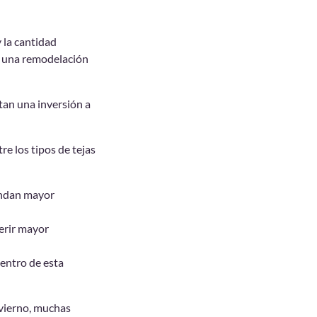
y la cantidad
de una remodelación
ntan una inversión a
e los tipos de tejas
indan mayor
erir mayor
dentro de esta
vierno, muchas