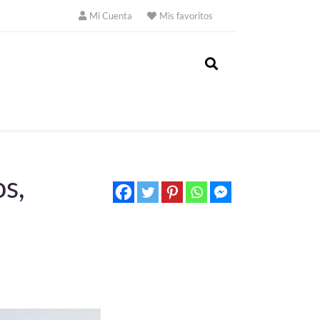
Mi Cuenta
Mis favoritos
s,