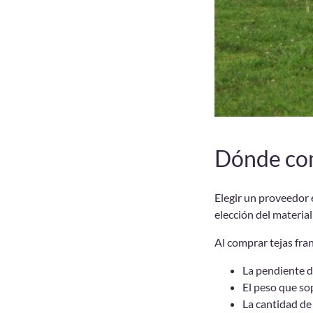
Dónde com
Elegir un proveedor 
elección del material
Al comprar tejas fra
La pendiente d
El peso que sop
La cantidad de