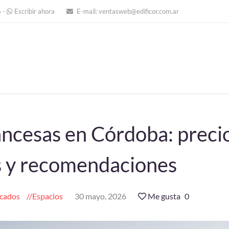
6
-
Escribir ahora
E-mail:
ventasweb@edificor.com.ar
ancesas en Córdoba: precio
s y recomendaciones
cados
Espacios
30 mayo, 2026
Me gusta
0