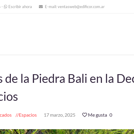
6
-
Escribir ahora
E-mail:
ventasweb@edificor.com.ar
 de la Piedra Bali en la D
cios
cados
Espacios
17 marzo, 2025
Me gusta
0