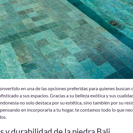
 convertido en una de las opciones preferidas para quienes buscan 
ofisticado a sus espacios. Gracias a su belleza exótica y sus cualida
Indonesia no solo destaca por su estética, sino también por su resi
ás pensando en incorporarla a tu hogar, te contamos todo lo que nec
dos.
 y durabilidad de la piedra Bali