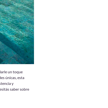
darle un toque
des únicas, esta
stencia y
esitás saber sobre