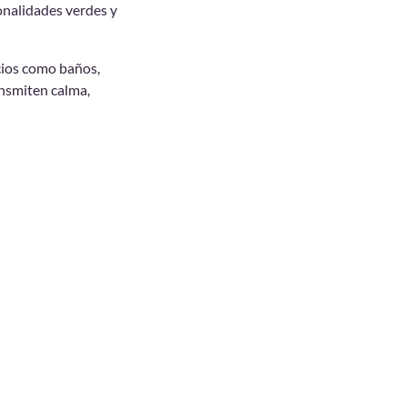
tonalidades verdes y
acios como baños,
ansmiten calma,