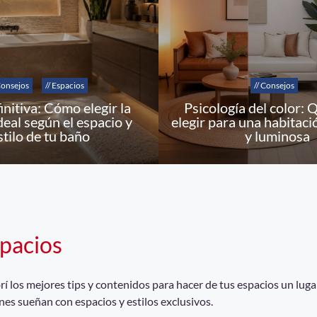
Consejos
// Espacios
// Consejos
initiva: Cómo elegir la
Psicología del color: 
deal según el espacio y
elegir para una habitaci
stilo de tu baño
y luminosa
pacios
 los mejores tips y contenidos para hacer de tus espacios un lugar
nes sueñan con espacios y estilos exclusivos.