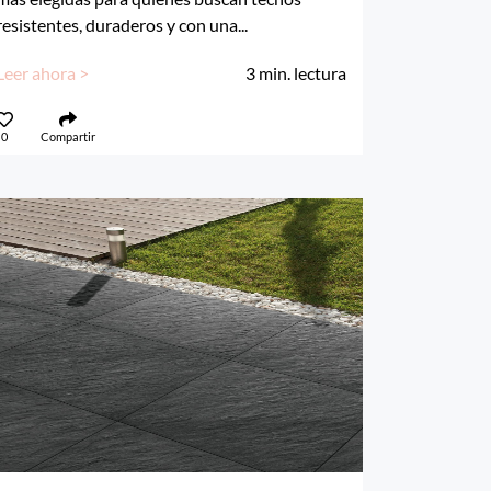
resistentes, duraderos y con una...
Leer ahora >
3
min. lectura
0
Compartir