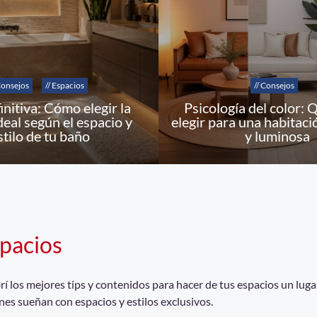
Consejos
// Espacios
// Consejos
initiva: Cómo elegir la
Psicología del color: 
deal según el espacio y
elegir para una habitaci
stilo de tu baño
y luminosa
pacios
 los mejores tips y contenidos para hacer de tus espacios un lugar
nes sueñan con espacios y estilos exclusivos.