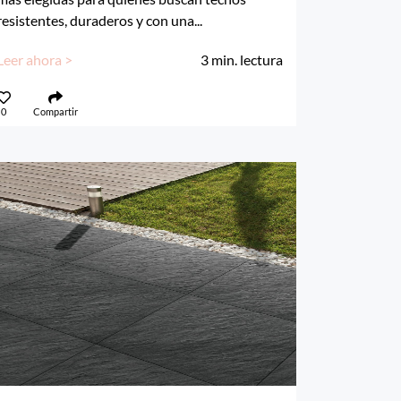
resistentes, duraderos y con una...
Leer ahora >
3
min. lectura
0
Compartir