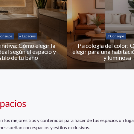
Consejos
// Espacios
// Consejos
initiva: Cómo elegir la
Psicología del color: 
deal según el espacio y
elegir para una habitaci
stilo de tu baño
y luminosa
pacios
 los mejores tips y contenidos para hacer de tus espacios un lugar
nes sueñan con espacios y estilos exclusivos.