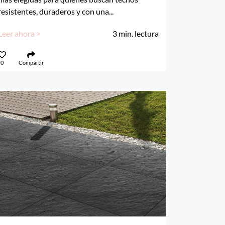
resistentes, duraderos y con una...
Leer ahora >
3
min. lectura
0
Compartir