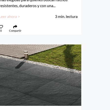
resistentes, duraderos y con una...
Leer ahora >
3
min. lectura
0
Compartir