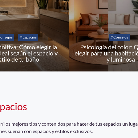
Consejos
// Espacios
// Consejos
initiva: Cómo elegir la
Psicología del color: 
deal según el espacio y
elegir para una habitaci
stilo de tu baño
y luminosa
pacios
 los mejores tips y contenidos para hacer de tus espacios un lugar
nes sueñan con espacios y estilos exclusivos.