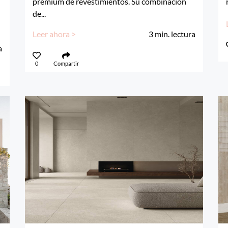
premium de revestimientos. Su combinación
de...
Leer ahora >
3
min. lectura
a
0
Compartir