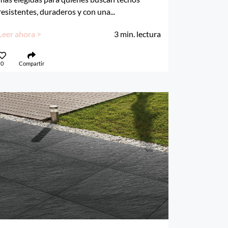
resistentes, duraderos y con una...
Leer ahora >
3
min. lectura
0
Compartir