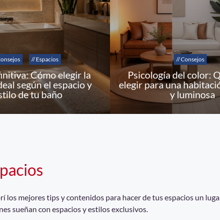
Consejos
// Espacios
// Consejos
initiva: Cómo elegir la
Psicología del color: 
deal según el espacio y
elegir para una habitaci
stilo de tu baño
y luminosa
pacios
 los mejores tips y contenidos para hacer de tus espacios un lugar
nes sueñan con espacios y estilos exclusivos.