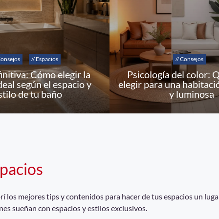
Consejos
// Espacios
// Consejos
initiva: Cómo elegir la
Psicología del color: 
deal según el espacio y
elegir para una habitaci
stilo de tu baño
y luminosa
pacios
 los mejores tips y contenidos para hacer de tus espacios un lugar
nes sueñan con espacios y estilos exclusivos.