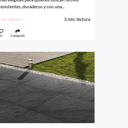
resistentes, duraderos y con una...
Leer ahora >
3
min. lectura
0
Compartir