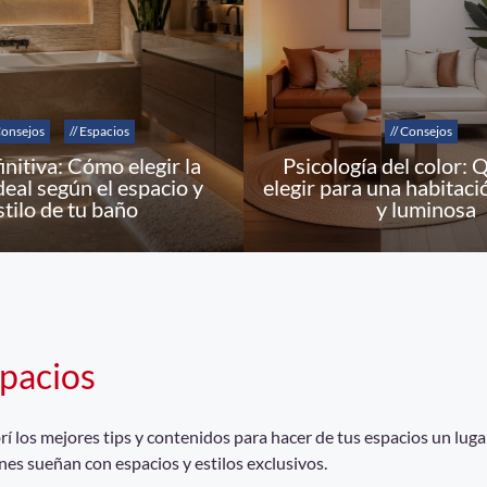
Consejos
// Espacios
// Consejos
initiva: Cómo elegir la
Psicología del color: 
deal según el espacio y
elegir para una habitaci
stilo de tu baño
y luminosa
pacios
 los mejores tips y contenidos para hacer de tus espacios un lugar
nes sueñan con espacios y estilos exclusivos.