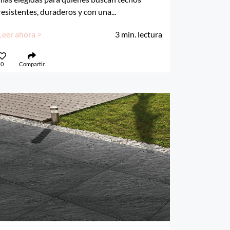
resistentes, duraderos y con una...
Leer ahora >
3
min. lectura
0
Compartir